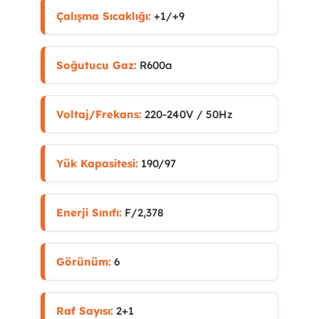
Çalışma Sıcaklığı:
+1/+9
Soğutucu Gaz:
R600a
Voltaj/Frekans:
220-240V / 50Hz
Yük Kapasitesi:
190/97
Enerji Sınıfı:
F/2,378
Görünüm:
6
Raf Sayısı:
2+1